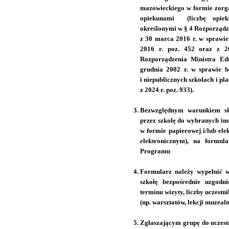
mazowieckiego w formie zorg
opiekunami (liczbę opiek
określonymi w § 4 Rozporządz
z 30 marca 2016 r. w sprawie
2016 r. poz. 452 oraz z 2
Rozporządzenia Ministra Ed
grudnia 2002 r. w sprawie b
i niepublicznych szkołach i pl
z 2024 r. poz. 933).
Bezwzględnym warunkiem sko
przez szkołę do wybranych ins
w formie papierowej i/lub el
elektronicznym), na formu
Programu
Formularz należy wypełnić 
szkołę bezpośrednie uzgodni
terminu wizyty, liczby uczestn
(np. warsztatów, lekcji muzealn
Zgłaszającym grupę do uczestn