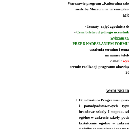
Warszawie program „Kulturalna szk
siedzibą Muzeum na terenie pla
zaj
- Tematy zajęć zgodnie z 
-
Cena biletu od jednego uczestnik
wybranego 
-
PRZED NADESŁANIEM FORM
ustalenia terminu i tem
na numer telef
e-mail:
wys
termin realizacji programu obowiąz
20
WARUNKI U
Do udziału w Programie upraw
i ponadpodstawowych typu:
branżowe szkoły I stopnia, szk
ogólne w zakresie szkoły pods
kształcenie ogólne w zakres
siedziby są umiejscowione na