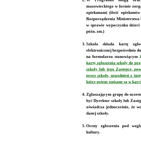
mazowieckiego w formie zorg
opiekunami (ilość opiekunó
Rozporządzenia Ministerstwa 
w sprawie wypoczynku dzieci i
późn. zm.)
Szkoła składa kartę zgło
elektronicznej bezpośrednio do
na formularzu stanowiącym
karty zgłoszenia szkoły do p
szkoły lub jego Zastępcę, p
przez szkołę, uzgodnień z inst
które potem wpisane są w karc
Zgłaszającym grupę do uczestn
być Dyrektor szkoły lub Zast
oświadcza jednocześnie, że w
danej szkoły.
Oceny zgłoszenia pod wzgl
kultury.