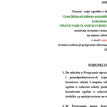
zaj
- Tematy zajęć zgodnie z 
-
Cena biletu od jednego uczestnik
wybranego 
-
PRZED NADESŁANIEM FORM
ustalenia terminu i tem
na numer telef
e-mail:
wys
termin realizacji programu obowiąz
20
WARUNKI U
Do udziału w Programie upraw
i ponadpodstawowych typu:
branżowe szkoły I stopnia, szk
ogólne w zakresie szkoły pods
kształcenie ogólne w zakres
siedziby są umiejscowione na
W Programie mogą brać 