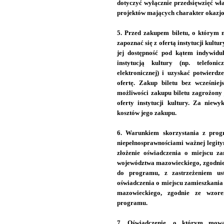
dotyczyć wyłącznie przedsięwzięć wła
projektów mających charakter okazjo
5. Przed zakupem biletu, o którym 
zapoznać się z ofertą instytucji kultury
jej dostępność pod kątem indywidul
instytucją kultury (np. telefon
elektronicznej) i uzyskać potwierdz
ofertę. Zakup biletu bez wcześniejs
możliwości zakupu biletu zagrożony 
oferty instytucji kultury. Za niewy
kosztów jego zakupu.
6. Warunkiem skorzystania z progr
niepełnosprawnościami ważnej legity
złożenie oświadczenia o miejscu za
województwa mazowieckiego, zgodnie
do programu, z zastrzeżeniem ust
oświadczenia o miejscu zamieszkania
mazowieckiego, zgodnie ze wzor
programu.
7. Oświadczenie, o którym mow