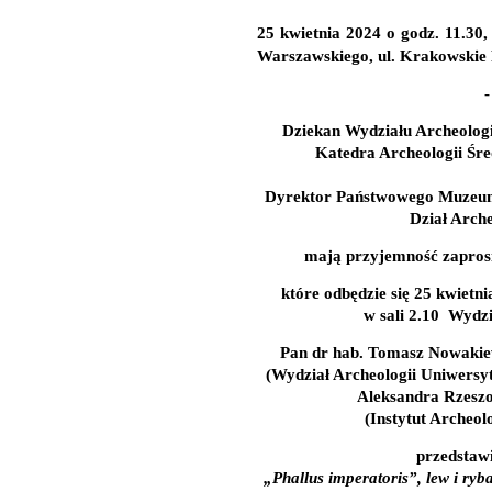
25 kwietnia 2024
o
godz. 11.30
,
Warszawskiego, ul. Krakowskie 
-
Dziekan Wydziału Archeolog
Katedra Archeologii Śre
Dyrektor Państwowego Muzeum
Dział Arche
mają przyjemność zapros
które odbędzie się
25 kwietn
w sali 2.10
Wydzi
Pan dr hab. Tomasz Nowakiew
(Wydział Archeologii Uniwers
Aleksandra Rzesz
(Instytut Archeolo
przedstawi
„Phallus imperatoris”, lew i ryba