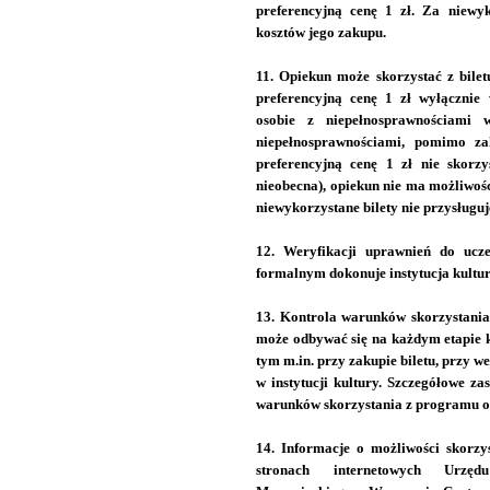
preferencyjną cenę 1 zł. Za niewyk
kosztów jego zakupu.
11. Opiekun może skorzystać z bil
preferencyjną cenę 1 zł wyłącznie 
osobie z niepełnosprawnościami w
niepełnosprawnościami, pomimo z
preferencyjną cenę 1 zł nie skorzys
nieobecna), opiekun nie ma możliwośc
niewykorzystane bilety nie przysługuj
12. Weryfikacji uprawnień do ucz
formalnym dokonuje instytucja kultur
13. Kontrola warunków skorzystania
może odbywać się na każdym etapie ko
tym m.in. przy zakupie biletu, przy we
w instytucji kultury. Szczegółowe z
warunków skorzystania z programu okr
14. Informacje o możliwości skorzy
stronach internetowych Urzęd