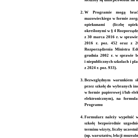
W Programie mogą brać 
mazowieckiego w formie zorg
opiekunami (liczbę opiek
określonymi w § 4 Rozporządz
z 30 marca 2016 r. w sprawie
2016 r. poz. 452 oraz z 2
Rozporządzenia Ministra Ed
grudnia 2002 r. w sprawie b
i niepublicznych szkołach i pl
z 2024 r. poz. 933).
Bezwzględnym warunkiem sko
przez szkołę do wybranych ins
w formie papierowej i/lub el
elektronicznym), na formu
Programu
Formularz należy wypełnić 
szkołę bezpośrednie uzgodni
terminu wizyty, liczby uczestn
(np. warsztatów, lekcji muzealn