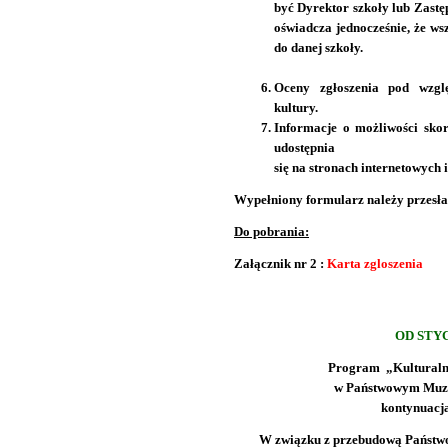
być Dyrektor szkoły lub Zast
oświadcza jednocześnie, że ws
do danej szkoły.
Oceny zgłoszenia pod wzgl
kultury.
Informacje o możliwości sko
udostępnia
się na stronach internetowych i
Wypełniony formularz należy przesła
Do pobrania:
Załącznik nr 2 :
Karta zgloszenia
OD STYC
Program „Kulturaln
w Państwowym Muz
kontynuacj
W związku z przebudową Państw