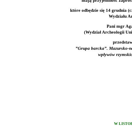
mają przyjemność zapros
które odbędzie się
14 grudnia (c
Wydziału A
Pani mgr Ag
(Wydział Archeologii Un
przedstawi
”Grupa barcka”. Mazursko-nat
wpływów rzymskic
W LISTOP