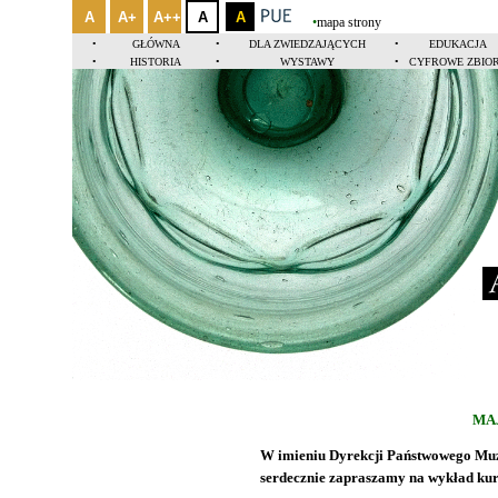
A
A+
A++
A
A
•
mapa strony
•
GŁÓWNA
•
DLA ZWIEDZAJĄCYCH
•
EDUKACJA
•
HISTORIA
•
WYSTAWY
•
CYFROWE ZBIO
Ak
MAJ
W imieniu Dyrekcji Państwowego Mu
serdecznie zapraszamy na wykład kur