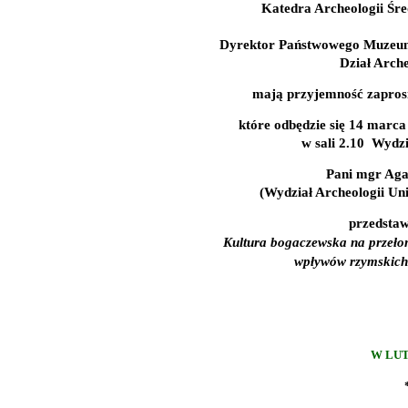
Katedra Archeologii Śre
Dyrektor Państwowego Muzeum
Dział Arche
mają przyjemność zapros
które odbędzie się
1
4 marca
w sali 2.10
Wydzi
Pani mgr Aga
(Wydział Archeologii Un
przedstawi
Kultura bogaczewska na przeło
wpływów rzymskich 
W LUT