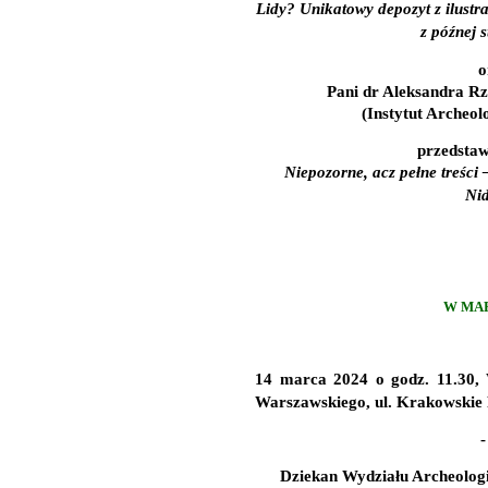
Lidy? Unikatowy depozyt z ilustra
z późnej s
o
Pani dr Aleksandra R
(Instytut Archeolo
przedstawi
Niepozorne, acz pełne treści 
Nid
W MAR
14 marca 2024
o
godz. 11.30
,
Warszawskiego, ul. Krakowskie 
-
Dziekan Wydziału Archeolog