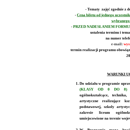
- Tematy zajęć zgodnie z 
-
Cena biletu od jednego uczestnik
wybranego 
-
PRZED NADESŁANIEM FORM
ustalenia terminu i tem
na numer telef
e-mail:
wys
termin realizacji programu obowiązu
20
WARUNKI U
Do udziału w programie upraw
(KLASY OD 0 DO 8) i
ogólnokształcące, technika
artystyczne realizujące ks
podstawowej, szkoły artysty
zakresie liceum ogólnok
umiejscowione na terenie woj
W Programie mogą brać 