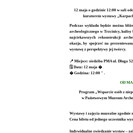
12 maja o godzinie 12:00 w sali od
kuratorem wystawy „Karpack
Podczas wykładu będzie można bliżej
archeologicznego w Trzcinicy, kulisy
najciekawszych rekonstrukcji arch
okazja, by spojrzeć na prezentowan
wystawę z perspektywy jej twórcy.
📍 Miejsce: siedziba PMA ul. Długa 5
🗓 Data: 12 maja �
� Godzina: 12:00 " .
OD MA
Program „Wsparcie osób z nie
w Państwowym Muzeum Archeo
Wystawy i zajęcia muzealne zgodnie 
Cena biletu od jednego uczestnika wyno
Indywidualne zwiedzanie wystaw – zak